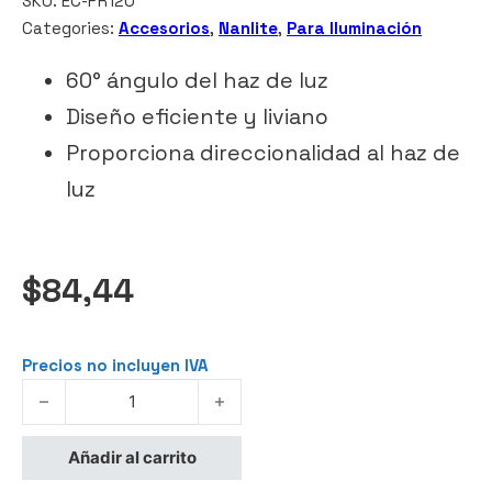
SKU:
EC-PR120
Categories:
Accesorios
,
Nanlite
,
Para Iluminación
60° ángulo del haz de luz
Diseño eficiente y liviano
Proporciona direccionalidad al haz de
luz
$
84,44
Precios no incluyen IVA
NANLITE Rejilla de tela para la Caja Difusora Parabólica 1
Añadir al carrito